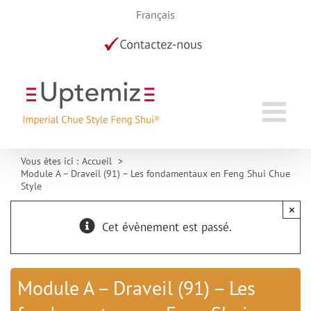
Skip
Français
to
content
Vous êtes ici :
Accueil
Module A – Draveil (91) – Les fondamentaux en Feng Shui Chue
Style
×
Cet évènement est passé.
Module A – Draveil (91) – Les